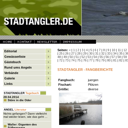
Seiten:
<
|
1
|
2
|
3
|
4
|
5
|
6
|
7
|
8
|
9
|
10
|
11
|
12
Editorial
|
25
|
26
|
27
|
28
|
29
|
30
|
31
|
32
|
33
|
34
|
35
|
3
Gewässerliste
48
|
49
|
50
|
51
|
52
|
53
|
54
|
55
|
56
|
57
|
58
|
59
|
72
|
73
|
74
|
75
|
76
|
77
|
78
|
79
|
80
|
81
|
82
|
8
Gästebuch
Rund ums Angeln
STADTANGLER - FANGBERICHTE
Verbände
Galerie
Fangbuch:
juergen
Links
Fischart:
Plötzen
Größe:
diverse
STADTANGLER
Tagebuch
28.04.2014
Störe in die Oder
ANGEL
Literatur
Nichts gefangen? Dann vielleicht
mal wieder lesen, wie das geht ...
Waller: Giganten des
Süßwassers