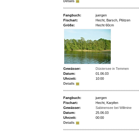
Details
Fangbuch:
juergen
Fischart:
Hecht, Barsch, Plötzen
Größe:
Hecht 60cm
Gewässer:
Düstersee in Temmen
Datum:
01.06.03
Uhrzeit:
10:00
Details
Fangbuch:
juergen
Fischart:
Hecht, Karpfen
Gewässer:
Sabinensee bei Willmine
Datum:
25.06.03
Uhrzeit:
00:00
Details