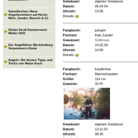
Gewässer:
eigenes Gewässer
Datum:
06.04.04
Uhrzeit:
13:00
Spinnfischen: Neue
Angeltechniken auf Hecht,
Details
Wels, Zander, Barsch & Co
Stefan Seuß Sommerwels
Fangbuch:
juergen
Waller DVD
Fischart:
Kein Zander
Gewässer:
Göttinsee
Der Angelführer Mecklenburg-
Datum:
14.02.04
Vorpommern Küste
Uhrzeit:
14:00
Details
Angeln: Die besten Tipps und
Tricks von Matze Koch
Fangbuch:
karpfenhai
Fischart:
Marmorkarpfen
Größe:
114 cm
Gewicht:
33 Pf
Gewässer:
eigenes Gewässer
Datum:
13.11.03
Uhrzeit:
08:30