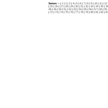
Seiten:
<
|
1
|
2
|
3
|
4
|
5
|
6
|
7
|
8
|
9
|
10
|
11
|
12
|
25
|
26
|
27
|
28
|
29
|
30
|
31
|
32
|
33
|
34
|
35
|
3
48
|
49
|
50
|
51
|
52
|
53
|
54
|
55
|
56
|
57
|
58
|
59
|
72
|
73
|
74
|
75
|
76
|
77
|
78
|
79
|
80
|
81
|
82
|
8