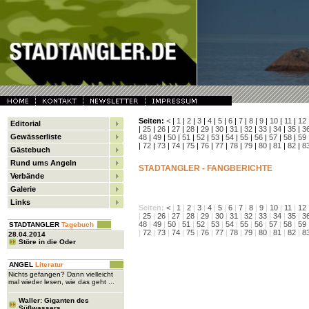
Seiten:
<
|
1
|
2
|
3
|
4
|
5
|
6
|
7
|
8
|
9
|
10
|
11
|
12
Editorial
|
25
|
26
|
27
|
28
|
29
|
30
|
31
|
32
|
33
|
34
|
35
|
3
Gewässerliste
48
|
49
|
50
|
51
|
52
|
53
|
54
|
55
|
56
|
57
|
58
|
59
|
72
|
73
|
74
|
75
|
76
|
77
|
78
|
79
|
80
|
81
|
82
|
8
Gästebuch
Rund ums Angeln
STADTANGLER - FANGBERICHTE
Verbände
Galerie
Links
Seiten:
<
|
1
|
2
|
3
|
4
|
5
|
6
|
7
|
8
|
9
|
10
|
11
|
12
|
25
|
26
|
27
|
28
|
29
|
30
|
31
|
32
|
33
|
34
|
35
|
3
48
|
49
|
50
|
51
|
52
|
53
|
54
|
55
|
56
|
57
|
58
|
59
STADTANGLER
Tagebuch
|
72
|
73
|
74
|
75
|
76
|
77
|
78
|
79
|
80
|
81
|
82
|
8
28.04.2014
Störe in die Oder
ANGEL
Literatur
Nichts gefangen? Dann vielleicht
mal wieder lesen, wie das geht ...
Waller: Giganten des
Süßwassers