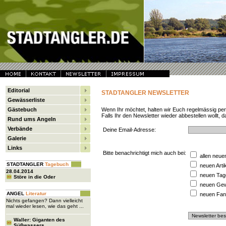
Editorial
STADTANGLER NEWSLETTER
Gewässerliste
Gästebuch
Wenn Ihr möchtet, halten wir Euch regelmässig pe
Falls Ihr den Newsletter wieder abbestellen wollt, d
Rund ums Angeln
Verbände
Deine Email-Adresse:
Galerie
Links
Bitte benachrichtigt mich auch bei:
allen neue
STADTANGLER
Tagebuch
neuen Arti
28.04.2014
neuen Tag
Störe in die Oder
neuen Ge
ANGEL
Literatur
neuen Fan
Nichts gefangen? Dann vielleicht
mal wieder lesen, wie das geht ...
Waller: Giganten des
Süßwassers